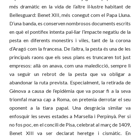
més dramàtic en la vida de l’altre il·lustre habitant de
Bellesguard: Benet XIII, més conegut com el Papa Lluna.
D’una banda, es conserven nombrosos documents escrits
en què el pontífex intenta pal·liar l’impacte negatiu de la
pesta en diferents monestirs i viles, tant de la corona
d’Aragó com la francesa. De l’altra, la pesta és una de les
principals raons que els seus plans es truncaren tot just
empresos: allà on anava, com una maledicció, sempre li
va seguir un rebrot de la pesta que va obligar a
abandonar la ruta prevista. Especialment, la retirada de
Gènova a causa de l’epidèmia que va posar fi a la seva
triomfal marxa cap a Roma, on pretenia derrotar el seu
oponent a la tiara papal. Una desgràcia similar va
enfosquir les seves estades a Marsella i Perpinyà. Per si
no fos poc, en el concili de Pisa, celebrat al març de 1409,
Benet XIII va ser declarat heretge i cismàtic. En