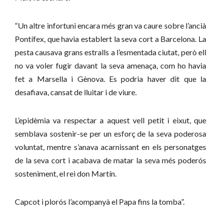
“Un altre infortuni encara més gran va caure sobre l’ancià
Pontífex, que havia establert la seva cort a Barcelona. La
pesta causava grans estralls a l’esmentada ciutat, però ell
no va voler fugir davant la seva amenaça, com ho havia
fet a Marsella i Gènova. Es podria haver dit que la
desafiava, cansat de lluitar i de viure.
L’epidèmia va respectar a aquest vell petit i eixut, que
semblava sostenir-se per un esforç de la seva poderosa
voluntat, mentre s’anava acarnissant en els personatges
de la seva cort i acabava de matar la seva més poderós
sosteniment, el rei don Martín.
Capcot i plorós l’acompanyà el Papa fins la tomba”.