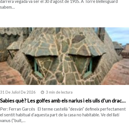
darrera vegada va ser el 30 d’agost de 1905. A Torre Bellesguard
sabem…
31 De Juliol De 2026
3 min de lectura
Sabies què? Les golfes amb els narius i els ulls d’un drac…
Per: Ferran Garcés El terme castellà “desván” defineix perfectament
el sentit habitual d’aquesta part de la casa no habitable. Ve del llatí
vanus (“buit,…