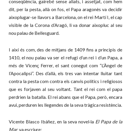
conseqüència, gairebé sense aliats, i assetjat, com hem
dit, per la pesta, allà on fos, el Papa aragonès va decidir
aixoplugar-se llavors a Barcelona, ​​on el rei Martí I, el cap
visible de la Corona d’Aragó, li va donar aixopluc al seu
nou palau de Bellesguard.
I així és com, des de mitjans de 1409 fins a principis de
1410, el nou palau va ser el refugi d’un rei i d’un Papa, a
més de Vicenç Ferrer, el sant conegut com “L’Àngel de
l’Apocalipsi”. Des d’allà, els tres van intentar lluitar tant
contra la pesta com contra els canvis polítics i religiosos
que es forjaven al seu voltant. Tant el rei com el papa
perdrien la batalla. El rei abans que el Papa, però, encara
avui, perduren les llegendes de la seva tràgica resistència.
Vicente Blasco Ibáñez, en la seva novel·la
El Papa de la
Mar
, va escriure: