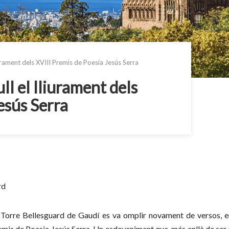
iurament dels XVIII Premis de Poesia Jesús Serra
ll el lliurament dels
esús Serra
rd
a Torre Bellesguard de Gaudí es va omplir novament de versos, 
emis de Poesia Jesús Serra. Un esdeveniment que, més enllà de ser u