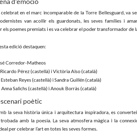
lena d’emoció
, celebrat en el marc incomparable de la Torre Bellesguard, va s
odernistes van acollir els guardonats, les seves famílies i am
ir els poemes premiats i es va celebrar el poder transformador de la
esta edició destaquen:
osé Corredor-Matheos
 Ricardo Pérez (castellà) i Victòria Also (català)
: Esteban Reyes (castellà) i Sandra Guillén (català)
: Anna Salichs (castellà) i Anouk Borràs (català)
escenari poètic
mb la seva història única i arquitectura inspiradora, es convertei
 trobada amb la poesia. La seva atmosfera màgica i la connexió
deal per celebrar l’art en totes les seves formes.