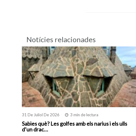
Notícies relacionades
31 De Juliol De 2026
3 min de lectura
Sabies què? Les golfes amb els narius i els ulls
d’un drac…