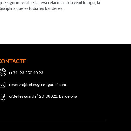
que sigui inevitable la seva relació amb la vexil·lologia, la
disciplina que estudia les banderes…
CONTACTE
(+34) 93 250 40 93
reserva@bellesguardgaudi.com
c/Bellesguard nº 20, 08022, Barcelona