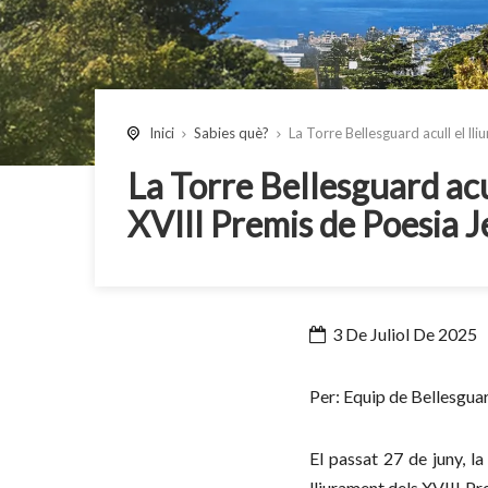
Inici
Sabies què?
La Torre Bellesguard acull el ll
La Torre Bellesguard acu
XVIII Premis de Poesia J
3 De Juliol De 2025
Per: Equip de Bellesgua
El passat 27 de juny, l
lliurament dels XVIII Pr