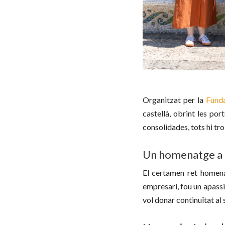
Organitzat per la
Fund
castellà, obrint les por
consolidades, tots hi tro
Un homenatge a l’
El certamen ret homena
empresari, fou un apassio
vol donar continuïtat al 