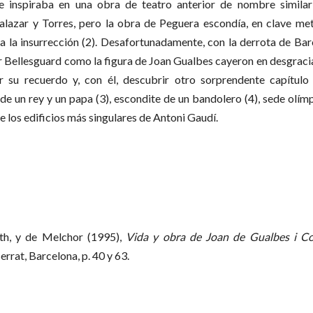
e inspiraba en una obra de teatro anterior de nombre similar 
alazar y Torres, pero la obra de Peguera escondía, en clave me
a la insurrección (2). Desafortunadamente, con la derrota de Bar
 Bellesguard como la figura de Joan Gualbes cayeron en desgracia
 su recuerdo y, con él, descubrir otro sorprendente capítulo 
 de un rey y un papa (3), escondite de un bandolero (4), sede ol
de los edificios más singulares de Antoni Gaudí.
th, y de Melchor (1995),
Vida y obra de Joan de Gualbes i C
rrat, Barcelona, p. 40 y 63.