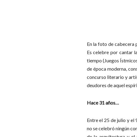
En la foto de cabecera 
Es celebre por cantar l
tiempo (Juegos Ístmicos
de época moderna, consc
concurso literario y ar
deudores de aquel espír
Hace 31 años…
Entre el 25 de julio y e
no se celebró ningún con
de la arquitectura y e