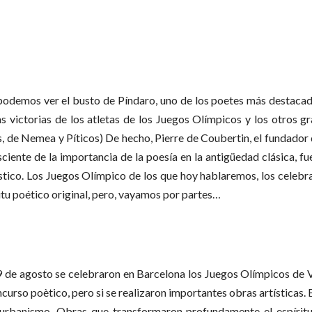
podemos ver el busto de Píndaro, uno de los poetes más destacad
as victorias de los atletas de los Juegos Olímpicos y los otros 
, de Nemea y Píticos) De hecho, Pierre de Coubertin, el fundador
iente de la importancia de la poesía en la antigüedad clásica, fue
tístico. Los Juegos Olímpico de los que hoy hablaremos, los celebr
itu poético original, pero, vayamos por partes…
l 9 de agosto se celebraron en Barcelona los Juegos Olímpicos de 
curso poètico, pero si se realizaron importantes obras artísticas. 
l urbanismo. Obras que transformaron profundamente el espíritu 