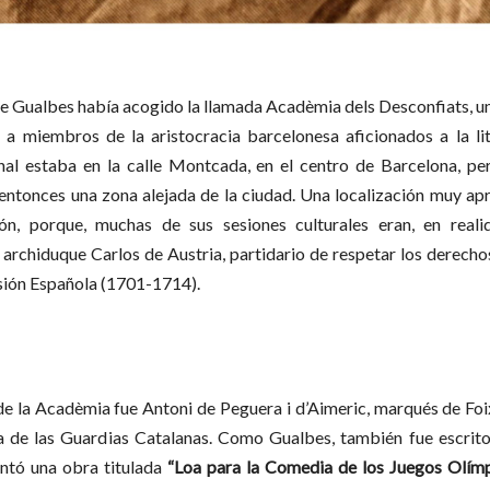
de Gualbes había acogido la llamada Acadèmia dels Desconfiats, un
a miembros de la aristocracia barcelonesa aficionados a la lit
inal estaba en la calle Montcada, en el centro de Barcelona, pe
 entonces una zona alejada de la ciudad. Una localización muy ap
ución, porque, muchas de
sus sesiones culturales eran, en reali
l archiduque Carlos de Austria, partidario de respetar los derecho
sión Española (1701-1714).
e la Acadèmia fue Antoni de Peguera i d’Aimeric, marqués de Foix
a de las Guardias Catalanas. Como Gualbes, también fue escrito
ntó una obra titulada
“Loa para la Comedia de los Juegos Olím