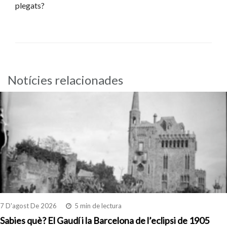
plegats?
Notícies relacionades
7 D'agost De 2026
5 min de lectura
Sabies què? El Gaudí i la Barcelona de l’eclipsi de 1905