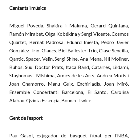
Cantants i músics
Miguel Poveda,
Shakira i Maluma,
Gerard Quintana,
Ramón Mirabet,
Olga Kobékina y Sergi Vicente,
Cosmos
Quartet,
Bernat Padrosa,
Eduard Iniesta,
Pedro Javier
González Trio,
Glaucs,
Biel Ballester Trio,
Clase Sencilla,
Qantic,
Spacer,
Velin,
Sergi Shine,
Ana Mena,
Nil Moliner,
Buhos,
Suu,
Doctor Prats,
Itaca Band,
Catarres,
Lildami,
Stayhomas
– Mishima,
Amics de les Arts,
Andrea Motis i
Joan Chamorro,
Manu Guix,
Enchiriadis,
Joan Miró,
Ensemble Concertanti Barcelona,
El Santo,
Carolina
Alabau,
Qvinta Essençia,
Bounce Twice.
Gent de l’esport
Pau Gasol, exjugador de básquet fitxat per l’NBA,