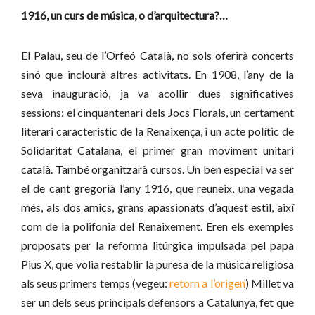
1916, un curs de música, o d’arquitectura?…
El Palau, seu de l’Orfeó Català, no sols oferirà concerts
sinó que inclourà altres activitats. En 1908, l’any de la
seva inauguració, ja va acollir dues significatives
sessions: el cinquantenari dels Jocs Florals, un certament
literari caracteristic de la Renaixença, i un acte polític de
Solidaritat Catalana, el primer gran moviment unitari
català. També organitzarà cursos. Un ben especial va ser
el de cant gregorià l’any 1916, que reuneix, una vegada
més, als dos amics, grans apassionats d’aquest estil, així
com de la polifonia del Renaixement. Eren els exemples
proposats per la reforma litúrgica impulsada pel papa
Pius X, que volia restablir la puresa de la música religiosa
als seus primers temps (vegeu:
retorn a l’origen
) Millet va
ser un dels seus principals defensors a Catalunya, fet que