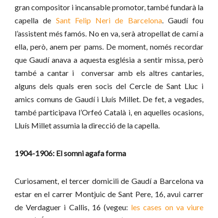
gran compositor i incansable promotor, també fundarà la
capella de
Sant Felip Neri de Barcelona
. Gaudí fou
l’assistent més famós. No en va, serà atropellat de camí a
ella, però, anem per pams. De moment, només recordar
que Gaudí anava a aquesta església a sentir missa, però
també a cantar i conversar amb els altres cantaries,
alguns dels quals eren socis del Cercle de Sant Lluc i
amics comuns de Gaudí i Lluís Millet. De fet, a vegades,
també participava l’Orfeó Català i, en aquelles ocasions,
Lluís Millet assumia la direcció de la capella.
1904-1906: El somni agafa forma
Curiosament, el tercer domicili de Gaudí a Barcelona va
estar en el carrer Montjuic de Sant Pere, 16, avui carrer
de Verdaguer i Callis, 16 (vegeu:
les cases on va viure