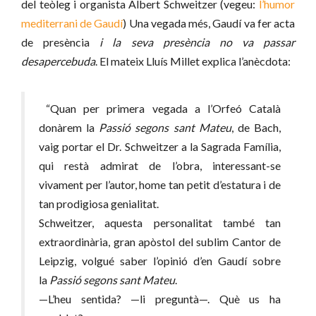
del teòleg i organista Albert Schweitzer (vegeu:
l’humor
mediterrani de Gaudí
) Una vegada més, Gaudí va fer acta
de presència
i la seva presència no va passar
desapercebuda
. El mateix Lluís Millet explica l’anècdota:
“Quan per primera vegada a l’Orfeó Català
donàrem la
Passió segons sant Mateu
, de Bach,
vaig portar el Dr. Schweitzer a la Sagrada Família,
qui restà admirat de l’obra, interessant-se
vivament per l’autor, home tan petit d’estatura i de
tan prodigiosa genialitat.
Schweitzer, aquesta personalitat també tan
extraordinària, gran apòstol del sublim Cantor de
Leipzig, volgué saber l’opinió d’en Gaudí sobre
la
Passió segons sant Mateu
.
—L’heu sentida? —li preguntà—. Què us ha