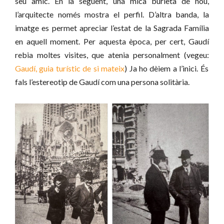
seu amic. En la següent, una mica burleta de nou,
l’arquitecte només mostra el perfil. D’altra banda, la
imatge es permet apreciar l’estat de la Sagrada Família
en aquell moment. Per aquesta època, per cert, Gaudí
rebia moltes visites, que atenia personalment (vegeu:
Gaudí, guia turístic de si mateix
) Ja ho dèiem a l’inici. És
fals l’estereotip de Gaudí com una persona solitària.