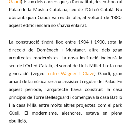
Gaudí
). És un dels carrers que, a l’actualitat, desemboca al
Palau de la Música Catalana, seu de l’Orfeó Català. No
obstant quan Gaudí va residir allà, al voltant de 1880,
aquest edifici encara no s’havia enlairat.
La construcció tindrà lloc entre 1904 i 1908, sota la
direcció de Domènech i Muntaner, altre dels gran
arquitectes modernistes. La nova institució inclourà la
seu de l’Orfeó Català, el somni de Lluís Millet i tota una
generació (vegeu:
entre Wagner i Clavé
) Gaudí, gran
amant de la música, serà un assistent regular del Palau. En
aquest període, l’arquitecte havia construït la casa
principal de Torre Bellesguard i començava la casa Batlló
i la casa Milà, entre molts altres projectes, com el park
Güell. El modernisme, aleshores, estava en plena
ebullició.