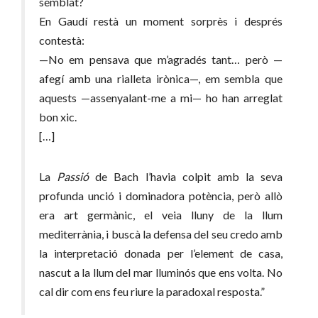
semblat?
En Gaudí restà un moment sorprès i després
contestà:
—No em pensava que m’agradés tant… però —
afegí amb una rialleta irònica—, em sembla que
aquests —assenyalant-me a mi— ho han arreglat
bon xic.
[…]
La
Passió
de Bach l’havia colpit amb la seva
profunda unció i dominadora potència, però allò
era art germànic, el veia lluny de la llum
mediterrània, i buscà la defensa del seu credo amb
la interpretació donada per l’element de casa,
nascut a la llum del mar lluminós que ens volta. No
cal dir com ens feu riure la paradoxal resposta.”