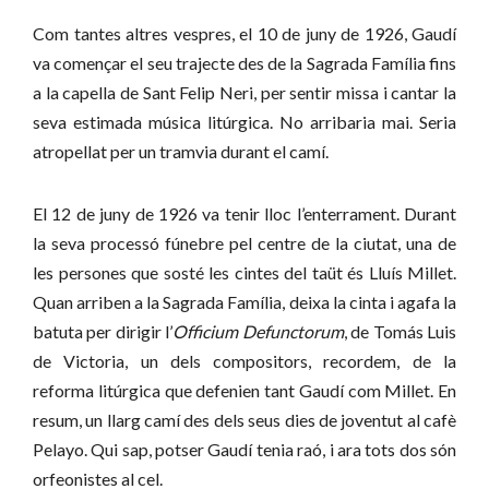
Com tantes altres vespres, el 10 de juny de 1926, Gaudí
va començar el seu trajecte des de la Sagrada Família fins
a la capella de Sant Felip Neri, per sentir missa i cantar la
seva estimada música litúrgica. No arribaria mai. Seria
atropellat per un tramvia durant el camí.
El 12 de juny de 1926 va tenir lloc l’enterrament. Durant
la seva processó fúnebre pel centre de la ciutat, una de
les persones que sosté les cintes del taüt és Lluís Millet.
Quan arriben a la Sagrada Família, deixa la cinta i agafa la
batuta per dirigir l’
Officium Defunctorum
, de Tomás Luis
de Victoria, un dels compositors, recordem, de la
reforma litúrgica que defenien tant Gaudí com Millet. En
resum, un llarg camí des dels seus dies de joventut al cafè
Pelayo. Qui sap, potser Gaudí tenia raó, i ara tots dos són
orfeonistes al cel.