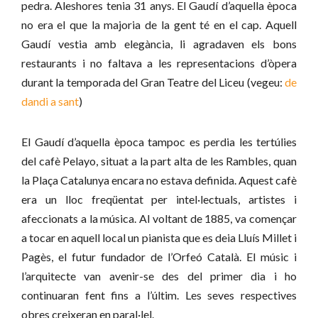
pedra. Aleshores tenia 31 anys. El Gaudí d’aquella època
no era el que la majoria de la gent té en el cap. Aquell
Gaudí vestia amb elegància, li agradaven els bons
restaurants i no faltava a les representacions d’òpera
durant la temporada del Gran Teatre del Liceu (vegeu:
de
dandi a sant
)
El Gaudí d’aquella època tampoc es perdia les tertúlies
del cafè Pelayo, situat a la part alta de les Rambles, quan
la Plaça Catalunya encara no estava definida. Aquest cafè
era un lloc freqüentat per intel·lectuals, artistes i
afeccionats a la música. Al voltant de 1885, va començar
a tocar en aquell local un pianista que es deia Lluís Millet i
Pagès, el futur fundador de l’Orfeó Català. El músic i
l’arquitecte van avenir-se des del primer dia i ho
continuaran fent fins a l’últim. Les seves respectives
obres creixeran en paral·lel.