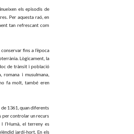
inueixen els episodis de
tres. Per aquesta raó, en
ment tan refrescant com
a conservar fins a l’època
bterrània. Lògicament, la
oc de trànsit i població
ca, romana i musulmana,
 no fa molt, també eren
t de 1361, quan diferents
 per controlar un recurs
I l’Humà, el terreny es
plèndid jardí-hort. En els