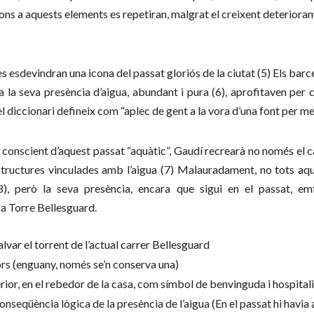
sions a aquests elements es repetiran, malgrat el creixent deteriora
tes esdevindran una icona del passat gloriós de la ciutat (5) Els bar
es a la seva presència d’aigua, abundant i pura (6), aprofitaven pe
l diccionari defineix com “aplec de gent a la vora d’una font per menj
, conscient d’aquest passat “aquàtic”, Gaudí recrearà no només el cas
structures vinculades amb l’aigua (7) Malauradament, no tots a
 (8), però la seva presència, encara que sigui en el passat, e
 a Torre Bellesguard.
alvar el torrent de l’actual carrer Bellesguard
rs (enguany, només se’n conserva una)
ior, en el rebedor de la casa, com símbol de benvinguda i hospitali
conseqüència lògica de la presència de l’aigua
(En el passat hi havia 