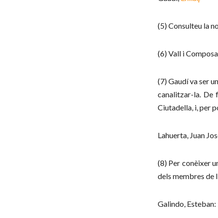
(5) Consulteu la n
(6) Vall i Composa
(7) Gaudí va ser u
canalitzar-la. De 
Ciutadella, i, per 
Lahuerta, Juan Jos
(8) Per conèixer u
dels membres de l
Galindo, Esteban: 