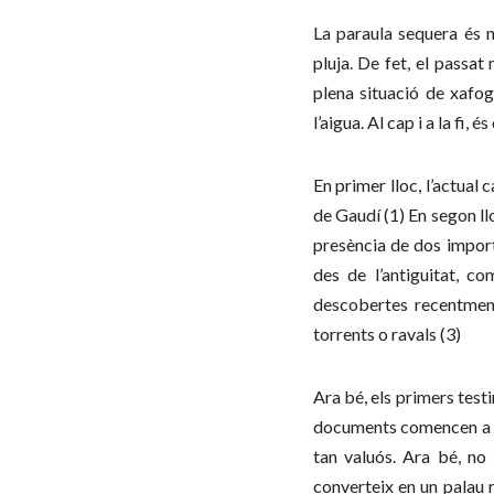
La paraula sequera és n
pluja. De fet, el passat
plena situació de xafo
l’aigua. Al cap i a la fi
En primer lloc, l’actual 
de Gaudí (1) En segon ll
presència de dos import
des de l’antiguitat, c
descobertes recentment
torrents o ravals (3)
Ara bé, els primers test
documents comencen a pa
tan valuós. Ara bé, no
converteix en un palau re