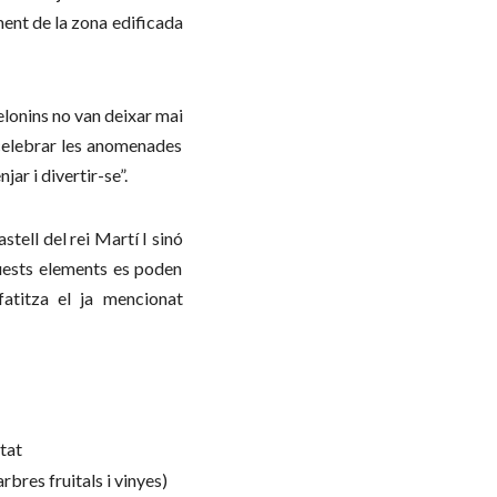
ment de la zona edificada
celonins no van deixar mai
r celebrar les anomenades
ar i divertir-se”.
tell del rei Martí I sinó
quests elements es poden
mfatitza el ja mencionat
tat
arbres fruitals i vinyes)