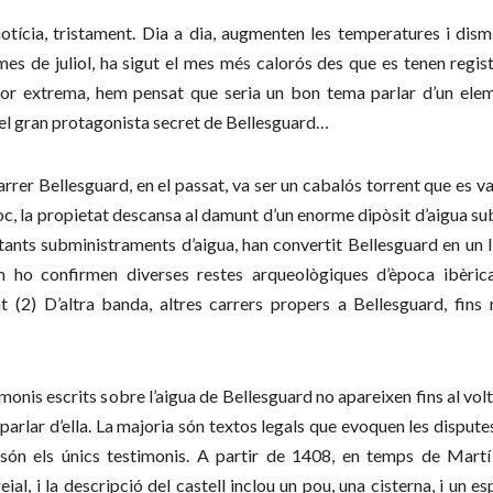
otícia, tristament. Dia a dia, augmenten les temperatures i dism
 mes de juliol, ha sigut el mes més calorós des que es tenen regis
gor extrema, hem pensat que seria un bon tema parlar d’un ele
, és el gran protagonista secret de Bellesguard…
carrer Bellesguard, en el passat, va ser un cabalós torrent que es v
oc, la propietat descansa al damunt d’un enorme dipòsit d’aigua su
ants subministraments d’aigua, han convertit Bellesguard en un ll
om ho confirmen diverses restes arqueològiques d’època ibèri
 (2) D’altra banda, altres carrers propers a Bellesguard, fins
imonis escrits sobre l’aigua de Bellesguard no apareixen fins al vol
rlar d’ella. La majoria són textos legals que evoquen les disputes
 són els únics testimonis. A partir de 1408, en temps de Martí 
ial, i la descripció del castell inclou un pou, una cisterna, i un es