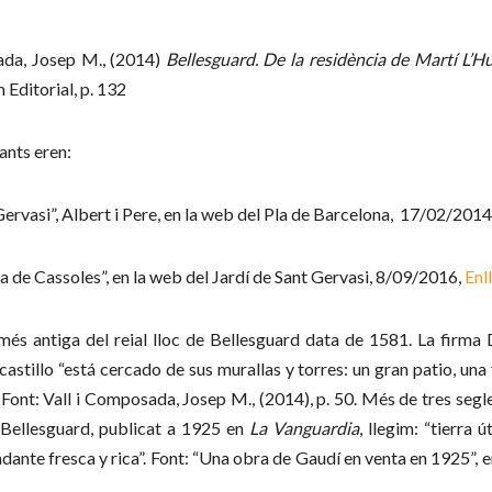
ada, Josep M., (2014)
Bellesguard. De la residència de Martí L’H
Editorial, p. 132
ants eren:
Gervasi”, Albert i Pere, en la web del Pla de Barcelona,
17/02/2014
era de Cassoles”, en la web del Jardí de Sant Gervasi, 8/09/2016,
Enl
més antiga del reial lloc de Bellesguard data de 1581. La firma D
 castillo “está cercado de sus murallas y torres: un gran patio, una
 Font: Vall i Composada, Josep M., (2014), p. 50. Més de tres segle
 Bellesguard, publicat a 1925 en
La Vanguardia
, llegim: “tierra 
dante fresca y rica”. Font: “Una obra de Gaudí en venta en 1925”, 