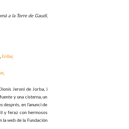
umà a la Torre de Gaudí
,
,
Enllaç
laç
ionís Jeroni de Jorba, i
 fuente y una cisterna, un
s després, en l’anunci de
útil y feraz con hermosos
en la web de la Fundación