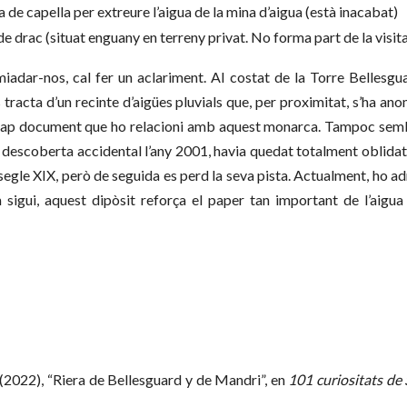
 de capella per extreure l’aigua de la mina d’aigua (està inacabat)
de drac (situat enguany en terreny privat. No forma part de la visita
iadar-nos, cal fer un aclariment. Al costat de la Torre Bellesgu
s tracta d’un recinte d’aigües pluvials que, per proximitat, s’ha a
 cap document que ho relacioni amb aquest monarca. Tampoc semb
eva descoberta accidental l’any 2001, havia quedat totalment oblidat
segle XIX, però de seguida es perd la seva pista. Actualment, ho a
 sigui, aquest dipòsit reforça el paper tan important de l’aigua e
 (2022), “Riera de Bellesguard y de Mandri”, en
101 curiositats de