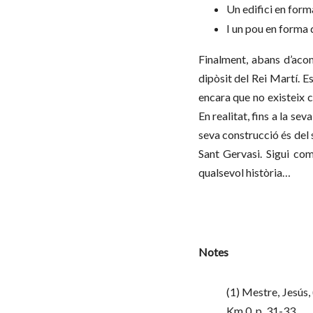
Un edifici en forma
I un pou en forma 
Finalment, abans d’acom
dipòsit del Rei Martí. E
encara que no existeix
En realitat, fins a la s
seva construcció
és del 
Sant Gervasi. Sigui com
qualsevol història…
Notes
(1) Mestre, Jesús,
Km 0, p. 31-33