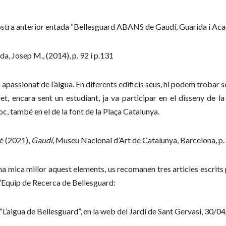
ostra anterior entada “Bellesguard ABANS de Gaudí, Guarida i Acad
da, Josep M., (2014), p. 92 i p.131
n apassionat de l’aigua. En diferents edificis seus, hi podem trobar 
fet, encara sent un estudiant, ja va participar en el disseny de 
poc, també en el de la font de la Plaça Catalunya.
é (2021),
Gaudí
, Museu Nacional d’Art de Catalunya, Barcelona, p
na mica millor aquest elements, us recomanen tres articles escrit
’Equip de Recerca de Bellesguard:
“L’aigua de Bellesguard”, en la web del Jardí de Sant Gervasi, 30/04