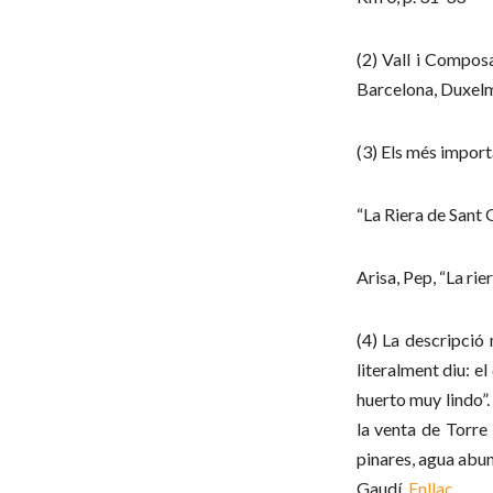
(2) Vall i Compos
Barcelona, Duxelm 
(3) Els més import
“La Riera de Sant 
Arisa, Pep, “La ri
(4) La descripció 
literalment diu: el
huerto muy lindo”.
la venta de Torre
pinares, agua abun
Gaudí,
Enllaç