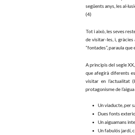
següents anys, les al·lu
(4)
Tot i això, les seves res
de visitar-les, i, gràci
“fontades”, paraula que e
A principis del segle XX
que afegirà diferents e
visitar en l’actualitat
protagonisme de l’aigua
Un viaducte, per s
Dues fonts exterio
Un aiguamans inter
Un fabulós jardí, 