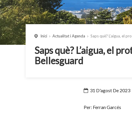
Inici
Actualitat i Agenda
Saps què? L’aigua, el pr
Saps què? L’aigua, el pro
Bellesguard
31 D'agost De 2023
Per: Ferran Garcés