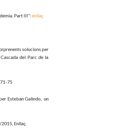
emia. Part III”:
enllaç
sorprenents solucions per
la Cascada del Parc de la
. 71-75
s per Esteban Galindo, un
/2015, Enllaç