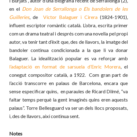
i Burjats , autor d’una biografia recent de Serrallonga (2),
en el
Don Joan de Serrallonga o Els bandolers de les
Guilleries
, de
Víctor Balaguer i Cirera
(1824-1901),
influent escriptor romàntic català. L’obra, escrita primer
com un drama teatral i després com una novella pel propi
autor, va tenir tant d’èxit que, des de llavors, la imatge del
bandoler continua condicionada a la que li va donar
Balaguer. La idealització popular es va reforçar amb
l’adaptació en format de sarsuela d’Enric Morera
, el
conegut compositor català, a 1922. Com gran part de
l’acció transcorre en palaus de Barcelona, encara que
sense especificar quins, en paraules de Ricard Dilmé, “va
faltar temps perquè la gent imaginés quins eren aquests
palaus”. Torre Bellesguard va ser un dels llocs proposats,
i, des de llavors, així continua sent.
Notes