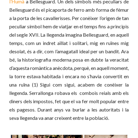
l’Humà
a Bellesguard. Un dels símbols més peculiars de
Bellesguard és el picaporta de ferro amb forma de fèmur
a la porta de les cavallerisses. Per conèixer l’origen de tan
peculiar símbol hem de viatjar en el temps fins a principis
del segle XVII. La llegenda imagina Bellesguard, en aquell
temps, com un indret aïllat i solitari, mig en ruïnes mig
desolat, és a dir, com l’amagatall ideal per un bandit. Ara
bé, la historiografia moderna posa en dubte la veracitat
d’aquesta romàntica anècdota, perquè, en aquell moment,
la torre estava habitada i encara no s’havia convertit en
una ruïna (1) Sigui com sigui, acabem de conèixer la
llegenda. Serrallonga robava els combois reials amb els
diners dels impostos, fet que el va fer molt popular entre
els pagesos. Durant anys va burlar a les autoritats i la
seva llegenda va anar creixent entre la població.