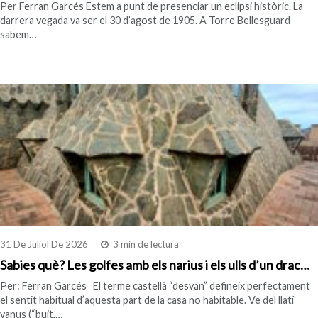
Per Ferran Garcés Estem a punt de presenciar un eclipsi històric. La
darrera vegada va ser el 30 d’agost de 1905. A Torre Bellesguard
sabem…
31 De Juliol De 2026
3 min de lectura
Sabies què? Les golfes amb els narius i els ulls d’un drac…
Per: Ferran Garcés El terme castellà “desván” defineix perfectament
el sentit habitual d’aquesta part de la casa no habitable. Ve del llatí
vanus (“buit,…