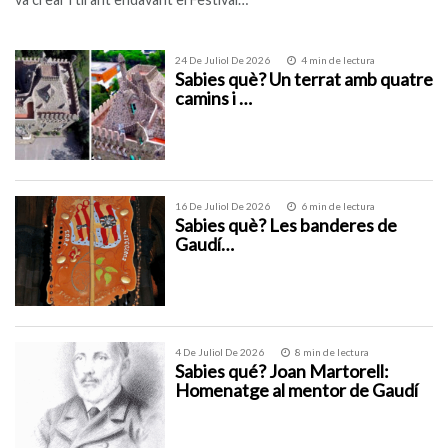
24 De Juliol De 2026
4 min de lectura
Sabies què? Un terrat amb quatre
camins i …
16 De Juliol De 2026
6 min de lectura
Sabies què? Les banderes de
Gaudí…
4 De Juliol De 2026
8 min de lectura
Sabies qué? Joan Martorell:
Homenatge al mentor de Gaudí