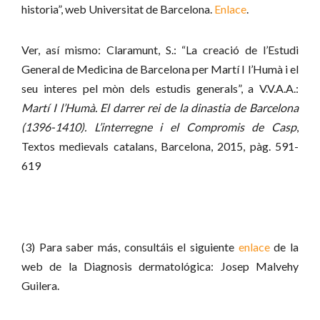
historia”, web Universitat de Barcelona.
Enlace
.
Ver, así mismo: Claramunt, S.: “La creació de l’Estudi
General de Medicina de Barcelona per Martí I l’Humà i el
seu interes pel mòn dels estudis generals”, a V.V.A.A.:
Martí I l’Humà. El darrer rei de la dinastia de Barcelona
(1396-1410). L’interregne i el Compromis de Casp
,
Textos medievals catalans, Barcelona, 2015, pàg. 591-
619
(3) Para saber más, consultáis el siguiente
enlace
de la
web de la Diagnosis dermatológica: Josep Malvehy
Guilera.