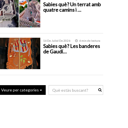
Sabies què? Un terrat amb
quatre camins i …
16 De Juliol De 2026
6 min de lectura
Sabies què? Les banderes
de Gaudí…
Veure per categories