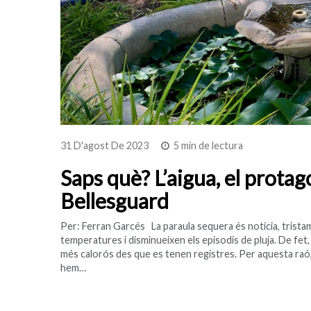
31 D'agost De 2023
5 min de lectura
Saps què? L’aigua, el protag
Bellesguard
Per: Ferran Garcés La paraula sequera és notícia, tristam
temperatures i disminueixen els episodis de pluja. De fet, 
més calorós des que es tenen registres. Per aquesta raó,
hem…