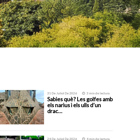
31 De Juliol De 2026
3 min de lectura
Sabies què? Les golfes amb
els narius i els ulls d’un
drac…
24 De Juliol De 2026
4 min de lectura