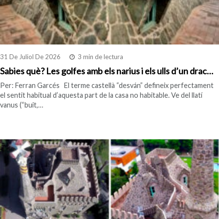
31 De Juliol De 2026
3 min de lectura
Sabies què? Les golfes amb els narius i els ulls d’un drac…
Per: Ferran Garcés El terme castellà “desván” defineix perfectament
el sentit habitual d’aquesta part de la casa no habitable. Ve del llatí
vanus (“buit,…