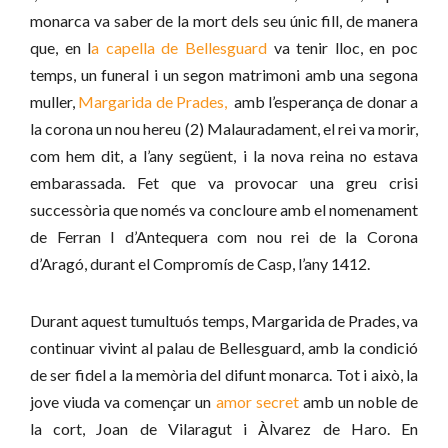
monarca va saber de la mort dels seu únic fill, de manera
que, en
l
a capella de Bellesguard
va tenir lloc, en poc
temps, un funeral i un segon matrimoni amb una segona
muller,
Margarida de Prades,
amb l’esperança de donar a
la corona un nou hereu (2) Malauradament, el rei va morir,
com hem dit, a l’any següent, i la nova reina no estava
embarassada. Fet que va provocar una greu crisi
successòria que només va concloure amb el nomenament
de Ferran I d’Antequera com nou rei de la Corona
d’Aragó, durant el Compromís de Casp, l’any 1412.
Durant aquest tumultuós temps, Margarida de Prades, va
continuar vivint al palau de Bellesguard, amb la condició
de ser fidel a la memòria del difunt monarca. Tot i això, la
jove viuda va començar un
amor secret
amb un noble de
la cort, Joan de Vilaragut i Àlvarez de Haro. En