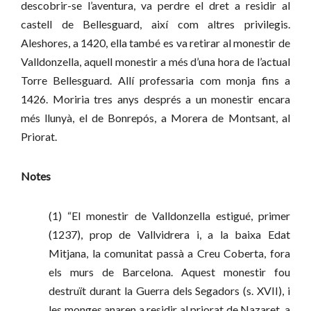
descobrir-se l’aventura, va perdre el dret a residir al
castell de Bellesguard, així com altres privilegis.
Aleshores, a 1420, ella també es va retirar al monestir de
Valldonzella, aquell monestir a més d’una hora de l’actual
Torre Bellesguard. Allí professaria com monja fins a
1426. Moriria tres anys després a un monestir encara
més llunyà, el de Bonrepós, a Morera de Montsant, al
Priorat.
Notes
(1) “El monestir de Valldonzella estigué, primer
(1237), prop de Vallvidrera i, a la baixa Edat
Mitjana, la comunitat passà a Creu Coberta, fora
els murs de Barcelona. Aquest monestir fou
destruït durant la Guerra dels Segadors (s. XVII), i
les monges anaren a residir al priorat de Nazaret, a