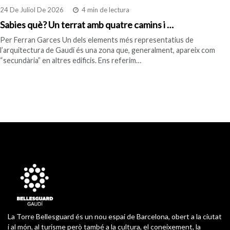
24 De Juliol De 2026
4 min de lectura
Sabies què? Un terrat amb quatre camins i …
Per Ferran Garces Un dels elements més representatius de
l’arquitectura de Gaudí és una zona que, generalment, apareix com
“secundària” en altres edificis. Ens referim…
La Torre Bellesguard és un nou espai de Barcelona, obert a la ciutat
i al món, al turisme però també a la cultura, el coneixement, la