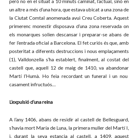
però no en el situat a 10 minuts caminat, l’actual, sinó en
un altre a més d’una hora, que estava ubicat a una zona de
la Ciutat Comtal anomenada avui Creu Coberta. Aquest
primerenc monestir disposava d’una zona reservada on
els monarques solien descansar i preparar-se abans de
fer l’entrada oficial a Barcelona.
El fet curiós és que, amb
posteritat a diferents destruccions i nous emplaçaments
(1), Valldonzella s’ha establert, finalment, al costat del
castell que, aquell 12 de maig de 1410, va abandonar
Martí l’Humà. Ho feia recordant un funeral i un nou
casament infructuós…
L’expulsió d’una reina
A l’any 1406, abans de residir al castell de Bellesguard,
s’havia mort María de Luna, la primera muller del Martí I,
i, durant la seva estancia al castell, a 1409, aquest