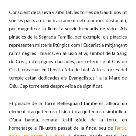
Conscient de la seva visibilitat, les torres de Gaudí, sovint
són les parts amb un tractament del color més destacat i,
per magnificar la llum, fa servir trencadís de vidre. Als
pinacles de la Sagrada Família, per exemple, els pinacles
representen misteris litúrgics com l’Eucaristia mitjançant
raïms negres i blancs, en al·lusió al vi, símbol de la Sang
de Crist, i d’espigues daurades, per referir-se al Cos de
Crist, encarnat en l’hòstia feta de blat. Altres torres del
temple estan dedicades als Evangelistes i a la Mare de
Déu. Cap torre està desproveïda de significat.
El pinacle de la Torre Bellesguard també és, alhora, un
element d’arquitectura física i d’arquitectura simbòlica.
D’una banda, remata l’estil gòtic de la torre, en
homenatge a l’il·lustre passat de la finca, seu de
l’antic
palau de Martí I l’Humà
, i, d’altra banda, recull, les