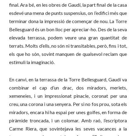
final. Ara bé, en les obres de Gaudí, la part final de la casa
esdevé una mena de punts suspensius, on l’edifici més que
terminar dona la impressió de començar de nou. La Torre
Bellesguard és un bon lloc per apreciar-ho. Des de la seva
elevada terrassa, podem veure una gran quantitat de
terrats. Molts d’ells, no són ni transitables, però, fins i tot,
els que ho són, sovint manquen de qualsevol reclam que
estimuli la imaginació.
En canvi, en la terrassa de la Torre Bellesguard, Gaudí va
combinar el cap d’un drac, dos miradors, merlets,
xemeneies, i un impressionat pinacle, coronat per una
creu, una corona i una senyera. Per si no fos prou, sota els
miradors, encara hi ha espai per unes golfes, en forma de
piràmide troncada, i un colomar. Amb raó, l’escriptora
Carme Riera, que sovintejava les seves vacances a la