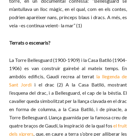
torre, en un documental confessa: “Bellesguard se
m’antullava un lloc màgic, en el qual, com en els contes,
podrien aparèixer nans, prínceps blaus i dracs. A més, es
veia –es continua veient- la mar” (1)
Terrats o escenaris?
La Torre Bellesguard (1900-1909) i la Casa Batlló (1904-
1906) es van construir gairebé al mateix temps. En
ambdós edificis, Gaudí recrea al terrat
la llegenda de
Sant Jordi
i el drac (2) A la Casa Batlló, mostrant
l’esquena del drac, i a Bellesguard, el cap de la bèstia. El
cavaller queda simbolitzat per la llança clavada en el drac
en forma de columna, a la Casa Batlló, i de pinacle, a
Torre Bellesguard. Llança guarnida per la famosa creu de
quatre braços de Gaudí, la inspiració de la qual fos
el fruit
dels xiprers
, que, en caure a terra s’obre per alliberar les