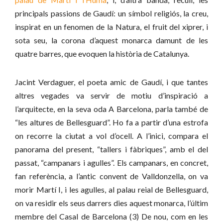
principals passions de Gaudí: un símbol religiós, la creu,
inspirat en un fenomen de la Natura, el fruit del xiprer, i
sota seu, la corona d’aquest monarca damunt de les
quatre barres, que evoquen la història de Catalunya.
Jacint Verdaguer, el poeta amic de Gaudí, i que tantes
altres vegades va servir de motiu d’inspiració a
l’arquitecte, en la seva oda A Barcelona, parla també de
“les altures de Bellesguard”. Ho fa a partir d’una estrofa
on recorre la ciutat a vol d’ocell. A l’inici, compara el
panorama del present, “tallers i fàbriques”, amb el del
passat, “campanars i agulles”. Els campanars, en concret,
fan referència, a l’antic convent de Valldonzella, on va
morir Martí I, i les agulles, al palau reial de Bellesguard,
on va residir els seus darrers dies aquest monarca, l’últim
membre del Casal de Barcelona (3) De nou, com en les