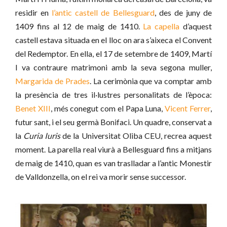
residir en
l’antic castell de Bellesguard
, des de juny de
1409 fins al 12 de maig de 1410.
La capella
d’aquest
castell estava situada en el lloc on ara s’aixeca el Convent
del Redemptor. En ella, el 17 de setembre de 1409, Martí
I va contraure matrimoni amb la seva segona muller,
Margarida de Prades
. La cerimònia que va comptar amb
la presència de tres il·lustres personalitats de l’època:
Benet XIII
, més conegut com el Papa Luna,
Vicent Ferrer
,
futur sant, i el seu germà Bonifaci. Un quadre, conservat a
la
Curia Iuris
de la Universitat Oliba CEU, recrea aquest
moment. La parella real viurà a Bellesguard fins a mitjans
de maig de 1410, quan es van traslladar a l’antic Monestir
de Valldonzella, on el rei va morir sense successor.