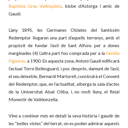
Baptista Grau Vallespinós
, bisbe d’Astorga i amic de
Gaudí.
L’any 1895, les Germanes Oblates del Santíssim
Redemptor llogaren una part d’aquells terrenys, amb el
propòsit de fundar l’asil de Sant Alfons per a dones
marginades (4) L’altra part fou comprada per a la
família
Figueras,
a 1900. En aquesta zona, Antoni Gaudí edificarà
l’actual Torre Bellesguard, i poc després, damunt de l’asil,
el seu deixeble, Bernardí Martorell, construirà el Convent
del Redemptor, que, en l’actualitat, alberga la sala d’actes
de la Universitat Abat Oliba, i, no molt lluny, el Reial
Monestir de Valldonzella.
Vine a conèixer més en detall la seva història i gaudir de
les “belles vistes” del terrat, on es poden admirar aquests