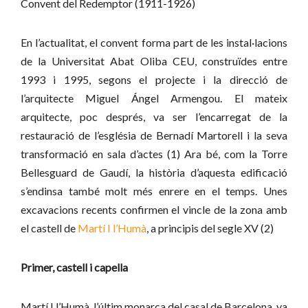
Convent del Redemptor (1911-1926)
En l’actualitat, el convent forma part de les instal·lacions
de la Universitat Abat Oliba CEU, construïdes entre
1993 i 1995, segons el projecte i la direcció de
l’arquitecte Miguel Ángel Armengou. El mateix
arquitecte, poc després, va ser l’encarregat de la
restauració de l’església de Bernadí Martorell i la seva
transformació en sala d’actes (1) Ara bé, com la Torre
Bellesguard de Gaudí, la història d’aquesta edificació
s’endinsa també molt més enrere en el temps. Unes
excavacions recents confirmen el vincle de la zona amb
el castell de
Martí I l’Humà
, a principis del segle XV (2)
Primer, castell i capella
Martí I l’Humà, l’últim monarca del casal de Barcelona, va