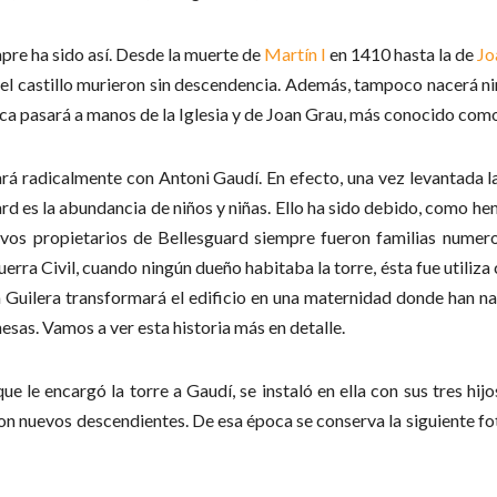
pre ha sido así. Desde la muerte de
Martín I
en 1410 hasta la de
Jo
del castillo murieron sin descendencia. Además, tampoco nacerá nin
inca pasará a manos de la Iglesia y de Joan Grau, más conocido com
rá radicalmente con Antoni Gaudí. En efecto, una vez levantada la 
d es la abundancia de niños y niñas. Ello ha sido debido, como he
vos propietarios de Bellesguard siempre fueron familias numeros
uerra Civil, cuando ningún dueño habitaba la torre, ésta fue utili
a Guilera transformará el edificio en una maternidad donde han 
sas. Vamos a ver esta historia más en detalle.
 que le encargó la torre a Gaudí, se instaló en ella con sus tres hi
con nuevos descendientes. De esa época se conserva la siguiente fo