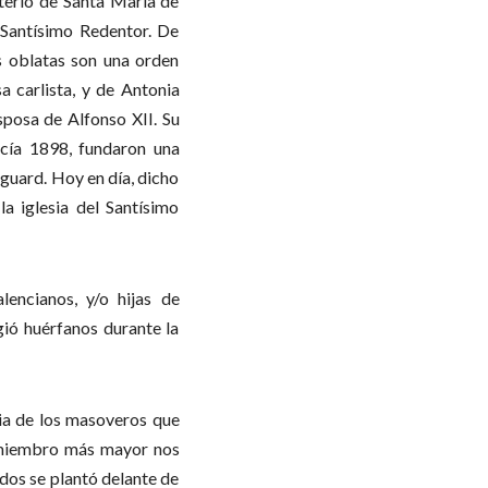
sterio de Santa María de
 Santísimo Redentor. De
s oblatas son una orden
 carlista, y de Antonia
esposa de Alfonso XII. Su
acía 1898, fundaron una
sguard. Hoy en día, dicho
a iglesia del Santísimo
lencianos, y/o hijas de
gió huérfanos durante la
ilia de los masoveros que
u miembro más mayor nos
dos se plantó delante de