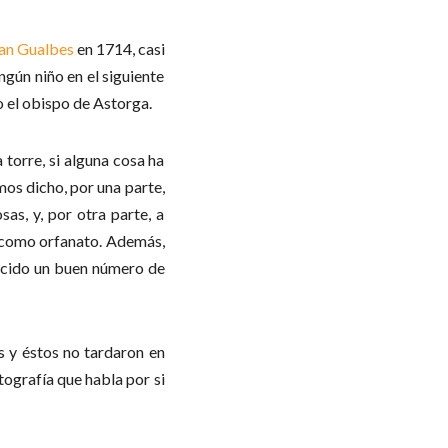
an Gualbes
en 1714, casi
gún niño en el siguiente
o el obispo de Astorga.
torre, si alguna cosa ha
mos dicho, por una parte,
as, y, por otra parte, a
za como orfanato. Además,
nacido un buen número de
jos y éstos no tardaron en
tografía que habla por si