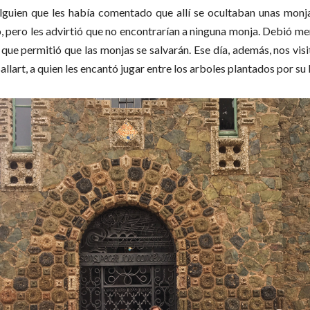
alguien que les había comentado que allí se ocultaban unas monjas
o, pero les advirtió que no encontrarían a ninguna monja. Debió m
o que permitió que las monjas se salvarán. Ese día, además, nos vi
allart, a quien les encantó jugar entre los arboles plantados por su