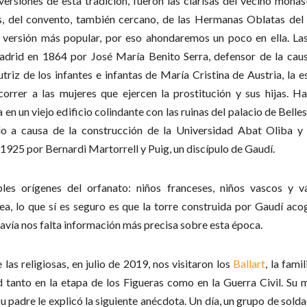
 versiones de esta tradición, fueron las clarisas del vecino mona
as, del convento, también cercano, de las Hermanas Oblatas del
la versión más popular, por eso ahondaremos un poco en ella. La
adrid en 1864 por José María Benito Serra, defensor de la causa
utriz de los infantes e infantas de María Cristina de Austria, la 
correr a las mujeres que ejercen la prostitución y sus hijas. H
n un viejo edificio colindante con las ruinas del palacio de Belle
do a causa de la construcción de la Universidad Abat Oliba y l
1925 por Bernardi Martorrell y Puig, un discípulo de Gaudí.
les orígenes del orfanato: niños franceses, niños vascos y va
ea, lo que sí es seguro es que la torre construida por Gaudí aco
avía nos falta información más precisa sobre esta época.
 las religiosas, en julio de 2019, nos visitaron los
Ballart
, la fam
d tanto en la etapa de los Figueras como en la Guerra Civil. S
 padre le explicó la siguiente anécdota. Un día, un grupo de solda