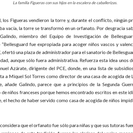
La familia Figueras con sus hijos en la escalera de caballerizas.
, los Figueras vendieron la torre y, durante el conflicto, ningún pr
a vacía, la torre se transformó en un orfanato. Por desgracia s
Galindo, miembro del Equipo de Investigación de Bellesguar
 “Bellesguard fue expropiada para acoger niños vascos y valenci
 ofertó una plaza de administrador para el sanatorio de Bellesguar
idad, aunque sólo fuera administrativa. Refuerza esta idea unos
uel Azárate, dirigente del PCE, donde, en una lista de subsidio
 cita a Miquel Sol Torres como director de una casa de acogida de 
e, añade Galindo, parece que a principios de la Segunda Guerr
o de niños franceses porque hemos encontrado escritos en este i
e, el hecho de haber servido como casa de acogida de niños impid
 considera que el orfanato fue sólo para niñas y que sus tutoras fue